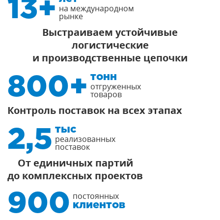
13+
на международном
рынке
Выстраиваем устойчивые
логистические
и производственные цепочки
тонн
800+
отгруженных
товаров
Контроль поставок на всех этапах
тыс
2,5
реализованных
поставок
От единичных партий
до комплексных проектов
постоянных
900
клиентов