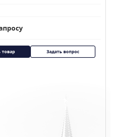
апросу
ь товар
Задать вопрос