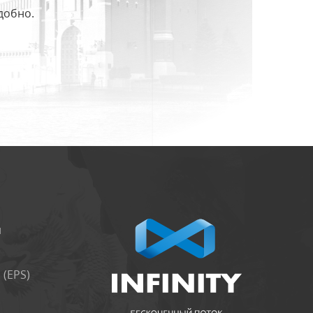
добно.
и
(EPS)