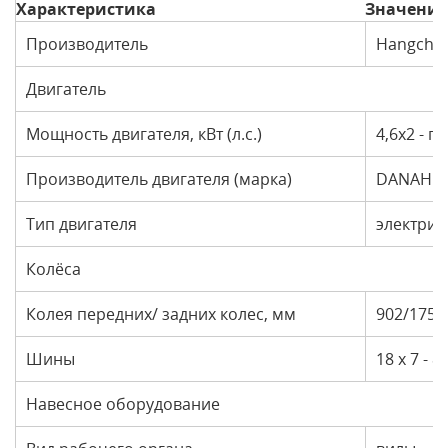
Характеристика
Значение
Производитель
Hangcha
Двигатель
Мощность двигателя, кВт (л.с.)
4,6x2 - п
Производитель двигателя (марка)
DANAHE
Тип двигателя
электрич
Колёса
Колея передних/ задних колес, мм
902/175
Шины
18 x 7 - 8/
Навесное оборудование