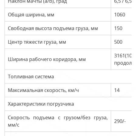
Наклон мачты (a/b), град
6,5 / 6,5
Общая ширина, мм
1060
Свободная высота подъема груза, мм
150
Центр тяжести груза, мм
500
3161(10
Ширина рабочего коридора, мм
продоль
Топливная система
Максимальная скорость, км/ч
14
Характеристики погрузчика
Скорость подъема с грузом/без груза,
290/-
мм/с