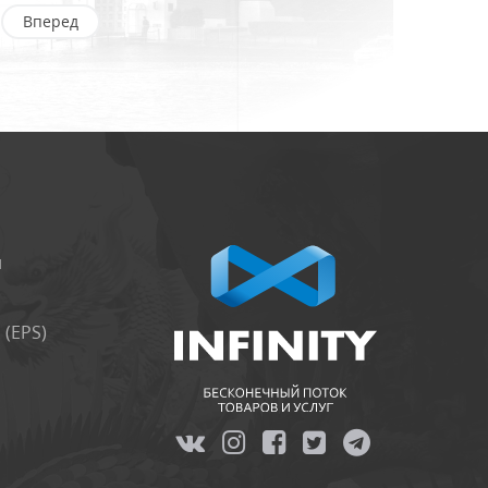
Вперед
и
(EPS)
я