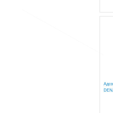
Адс
DENA