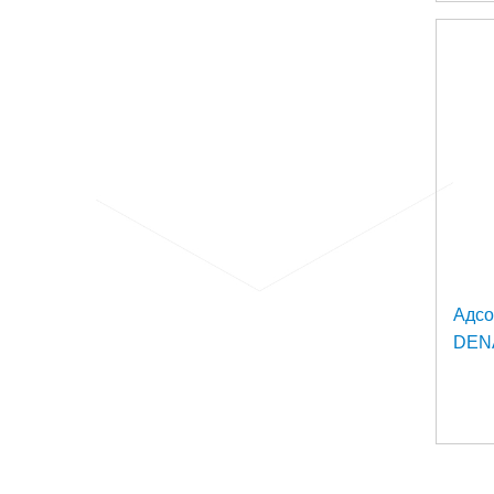
Адс
DENA