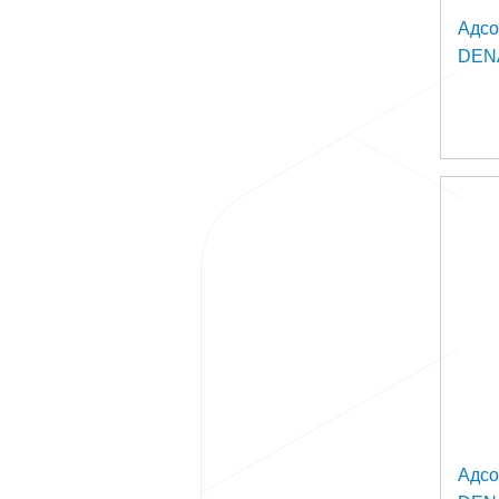
Адс
DEN
Адс