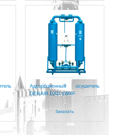
тель
Адсорбционный осушитель
DENAIR DAD-1WXF
Заказать