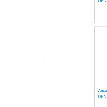
DEN
Адс
DENA