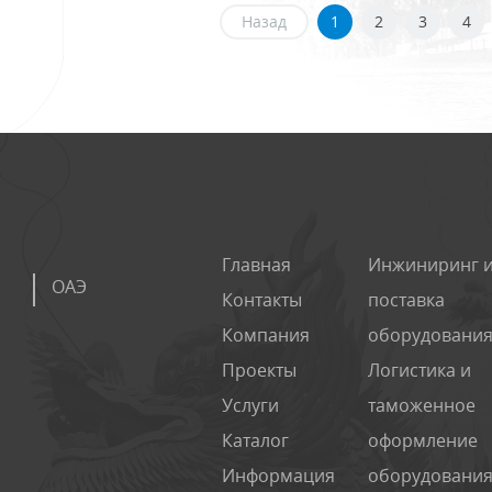
Назад
1
2
3
4
Главная
Инжиниринг 
ОАЭ
Контакты
поставка
Компания
оборудования 
Проекты
Логистика и
Услуги
таможенное
Каталог
оформление
Информация
оборудовани