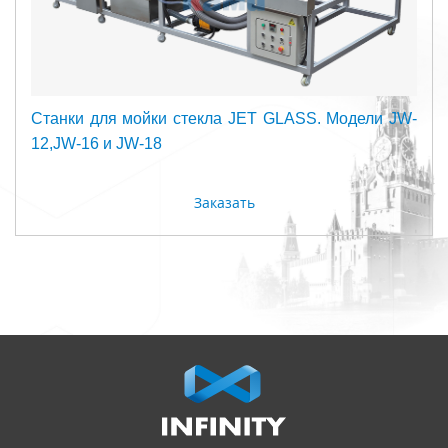
Станки для мойки стекла JET GLASS. Модели JW-
12,JW-16 и JW-18
Заказать