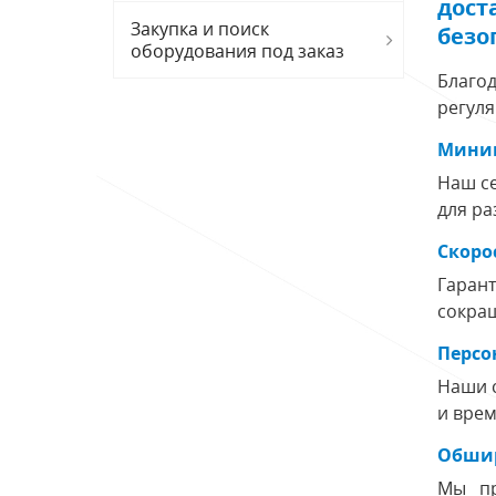
дост
Закупка и поиск
безо
оборудования под заказ
Благод
регуля
Миним
Наш се
для ра
Скоро
Гаран
сокращ
Персо
Наши 
и врем
Обшир
Мы пр