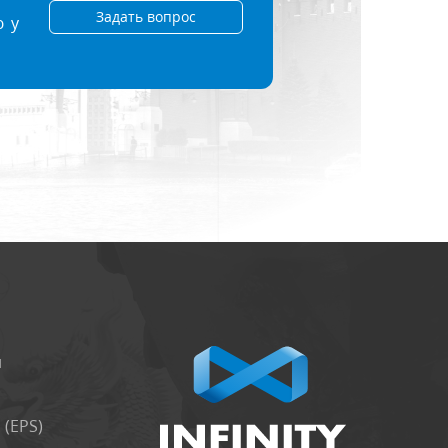
Задать вопрос
ю у
и
(EPS)