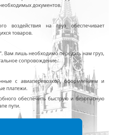
необходимых документов.
го воздействия на груз обеспечивает
ихся товаров.
". Вам лишь необходимо передать нам груз,
нтальное сопровождение.
анные с авиаперевозкой, оформлением и
ые платежи.
собного обеспечить быструю и безопасную
апе пути.