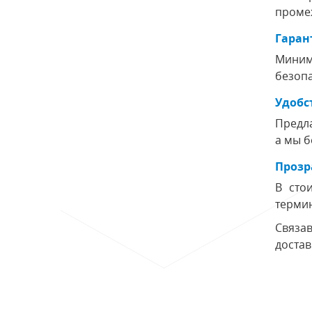
проме
Гаран
Миним
безопа
Удобс
Предла
а мы б
Прозр
В сто
термин
Связа
достав