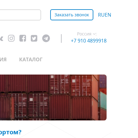
RU
EN
Заказать звонок
Россия
:
+7 910 4899918
ИЯ
КАТАЛОГ
ортом?