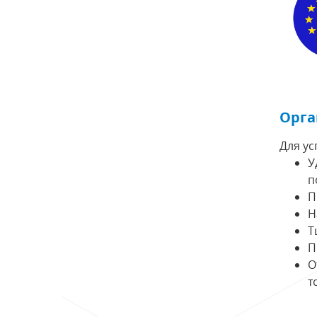
Орга
Для у
У
п
П
Н
Т
П
О
т