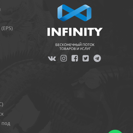
и
(EPS)
я
C)
ск
 под